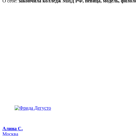
О себе:
закончила колледж МИД РФ, певица, модель, филол
Алина С.
Москва